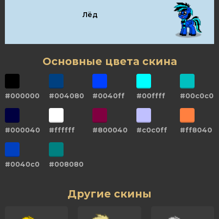
Лёд
Основные цвета скина
#000000
#004080
#0040ff
#00ffff
#00c0c0
#000040
#ffffff
#800040
#c0c0ff
#ff8040
#0040c0
#008080
Другие скины