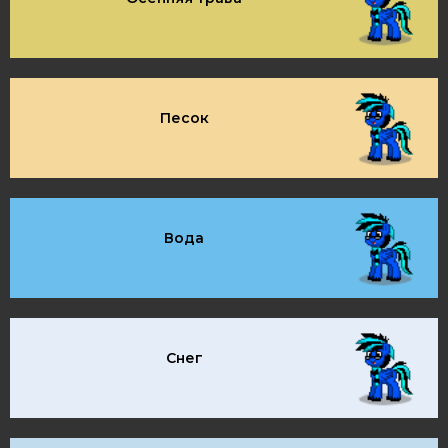
Песок
Вода
Снег