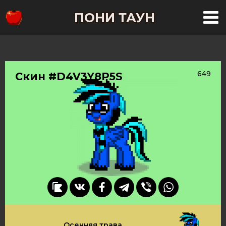
ПОНИ ТАУН
649
Скин #D4V3Y8P5S
Осенняя трава