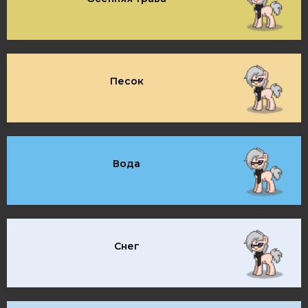
Песок
Вода
Снег