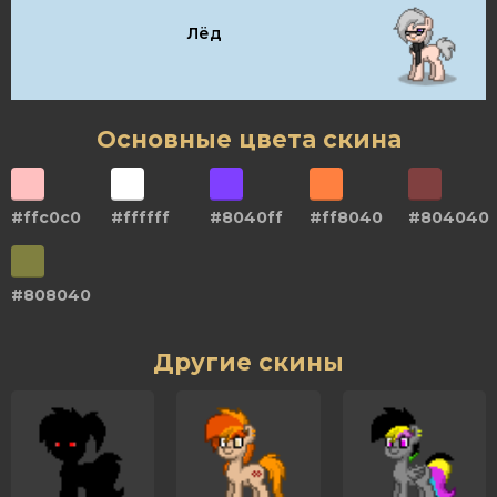
Лёд
Основные цвета скина
#ffc0c0
#ffffff
#8040ff
#ff8040
#804040
#808040
Другие скины