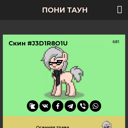
ПОНИ ТАУН
681
Скин #J3D1R8O1U
Осенняя трава