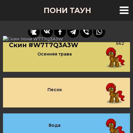
ПОНИ ТАУН
662
Скин #W7T7Q3A3W
Осенняя трава
Песок
Вода