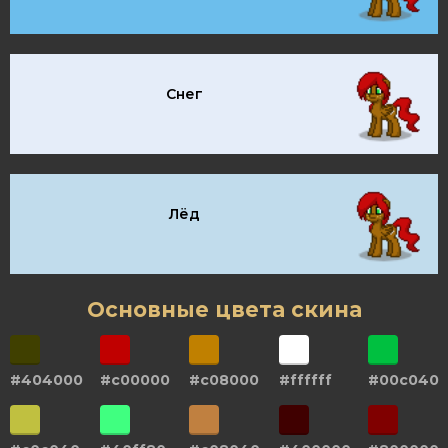
Снег
Лёд
Основные цвета скина
#404000
#c00000
#c08000
#ffffff
#00c040