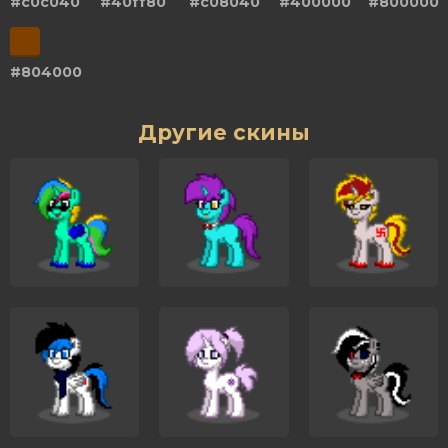
#c0c040
#40ff80
#c08040
#400000
#800000
#804000
Другие скины