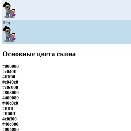
Лёд
Основные цвета скина
#000000
#c040ff
#ffff00
#c040c0
#c0c000
#808000
#400080
#40c0c0
#ffffff
#ff00ff
#c0ff00
#40c000
#004080