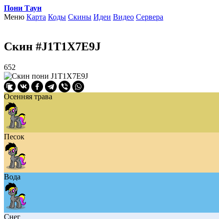
Пони Таун
Меню
Карта
Коды
Скины
Идеи
Видео
Сервера
Скин #J1T1X7E9J
652
Осенняя трава
Песок
Вода
Снег