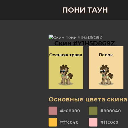
ПОНИ ТАУН
Скин #Y1H5D8G9Z
Осенняя трава
Песок
Основные цвета скина
#c08080
#808040
#ffc040
#ffc0c0