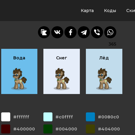
Карта
Коды
Ск
365
Вода
Снег
Лёд
#ffffff
#c0ffff
#0080c0
#400000
#004000
#404000