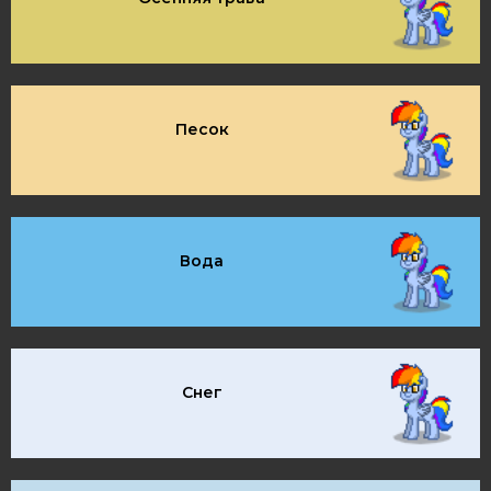
Песок
Вода
Снег