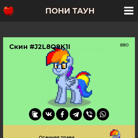
ПОНИ ТАУН
880
Скин #J2L8Q9K1I
Осенняя трава