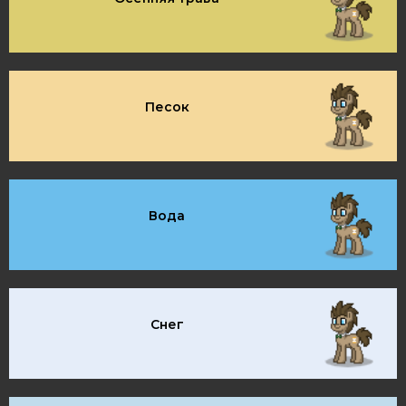
Песок
Вода
Снег