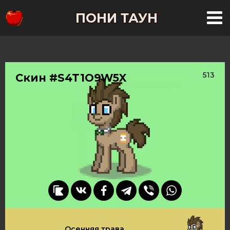
ПОНИ ТАУН
513
Скин #S4T1O9W5X
Осенняя трава