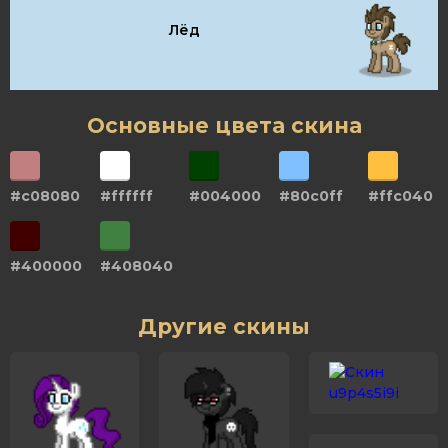
Лёд
Основные цвета скина
#c08080
#ffffff
#004000
#80c0ff
#ffc040
#400000
#408040
Другие скины