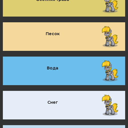
Песок
Вода
Снег