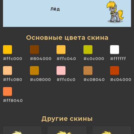
Лёд
Основные цвета скина
#ffc000
#804000
#ffc040
#c0c000
#ffffff
#ffc080
#c08000
#ffc0c0
#c08040
#c04000
#ff8040
Другие скины