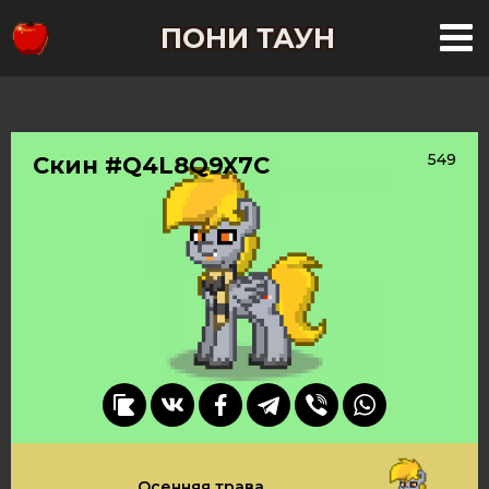
ПОНИ ТАУН
549
Скин #Q4L8Q9X7C
Осенняя трава