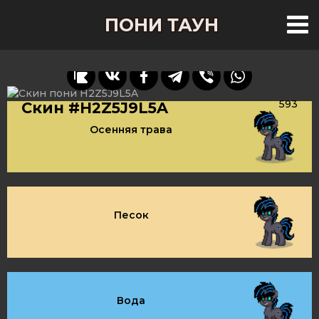
ПОНИ ТАУН
593
Скин #H2Z5J9L5A
Осенняя трава
Песок
Вода