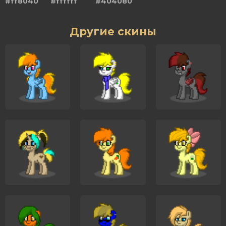
#ff8040
#ffffff
#404080
Другие скины