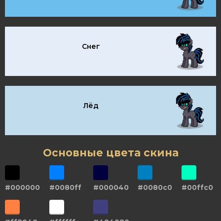
Снег
Лёд
Основные цвета скина
#000000
#0080ff
#000040
#0080c0
#00ffc0