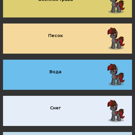
Песок
Вода
Снег