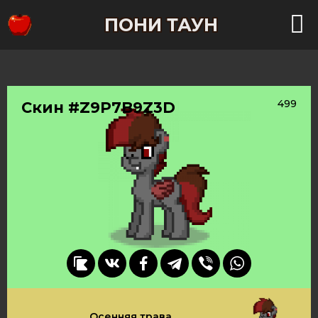
ПОНИ ТАУН
499
Скин #Z9P7B9Z3D
Осенняя трава