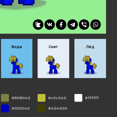
Вода
Снег
Лёд
#808040
#c0c040
#ffffff
#0000c0
#404000