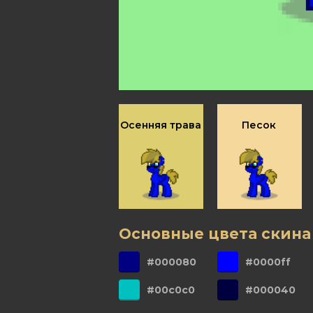
Осенняя трава
Песок
Основные цвета скина
#000080
#0000ff
#00c0c0
#000040