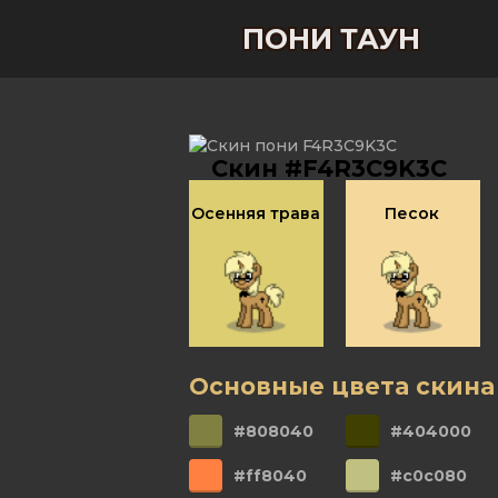
ПОНИ ТАУН
Скин #F4R3C9K3C
Осенняя трава
Песок
Основные цвета скина
#808040
#404000
#ff8040
#c0c080