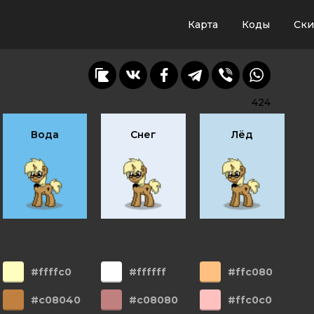
Карта
Коды
Ск
424
Вода
Снег
Лёд
#ffffc0
#ffffff
#ffc080
#c08040
#c08080
#ffc0c0