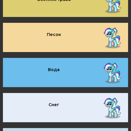
Песок
Вода
Снег