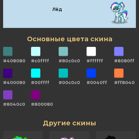
Лёд
Основные цвета скина
#408080
#c0ffff
#80c0c0
#ffffff
#8080ff
#400080
#00ffff
#00c0c0
#0040ff
#ff8040
#8040c0
#800080
Другие скины