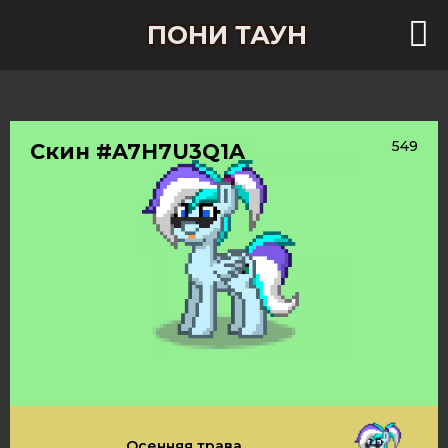
ПОНИ ТАУН
549
Скин #A7H7U3Q1A
Осенняя трава