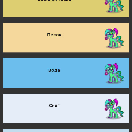
Песок
Вода
Снег