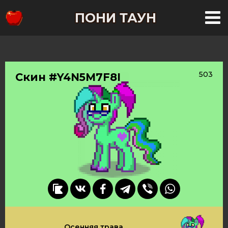
ПОНИ ТАУН
503
Скин #Y4N5M7F8I
Осенняя трава