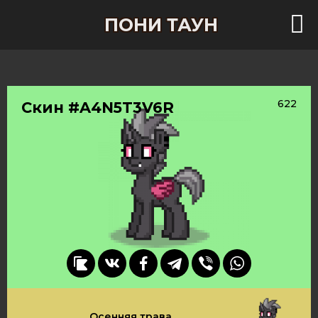
ПОНИ ТАУН
622
Скин #A4N5T3V6R
Осенняя трава