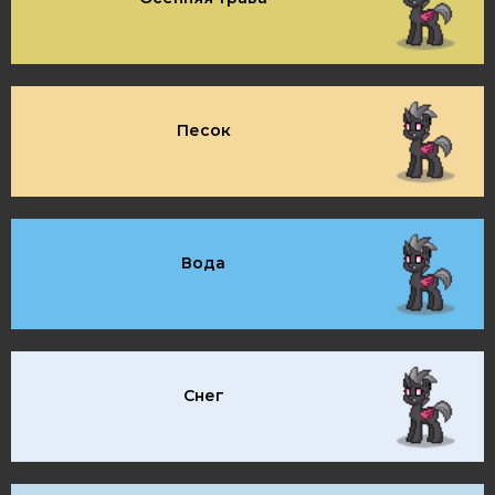
Песок
Вода
Снег