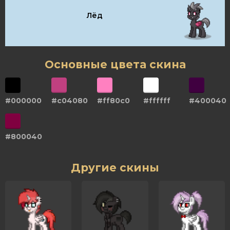
Лёд
Основные цвета скина
#000000
#c04080
#ff80c0
#ffffff
#400040
#800040
Другие скины