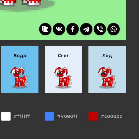
Вода
Снег
Лёд
#ffffff
#4080ff
#c00000