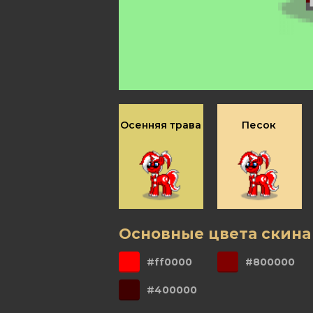
Осенняя трава
Песок
Основные цвета скина
#ff0000
#800000
#400000