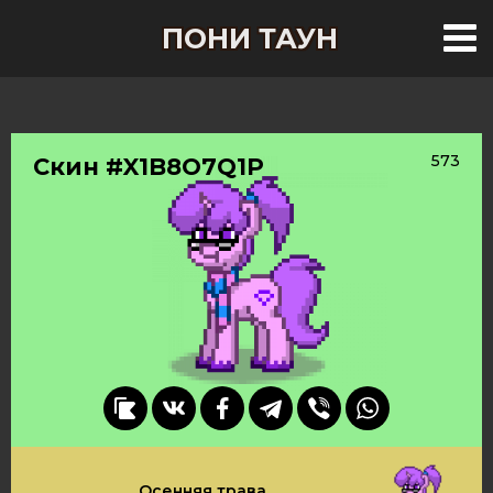
ПОНИ ТАУН
573
Скин #X1B8O7Q1P
Осенняя трава