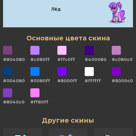
Лёд
Основные цвета скина
#804080
#c080ff
#ffc0ff
#400080
#c080c0
#004080
#0080ff
#8000ff
#ffffff
#8000c0
#8040c0
#ff80ff
Другие скины