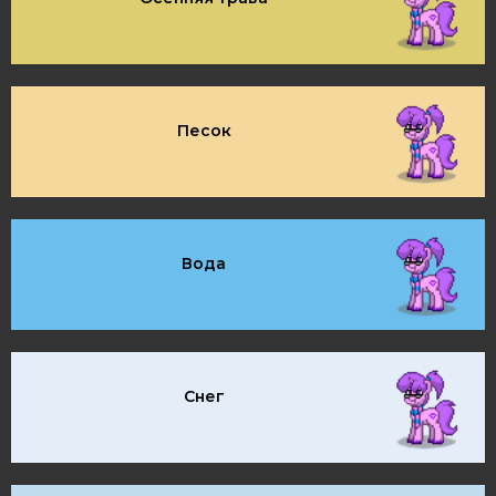
Песок
Вода
Снег