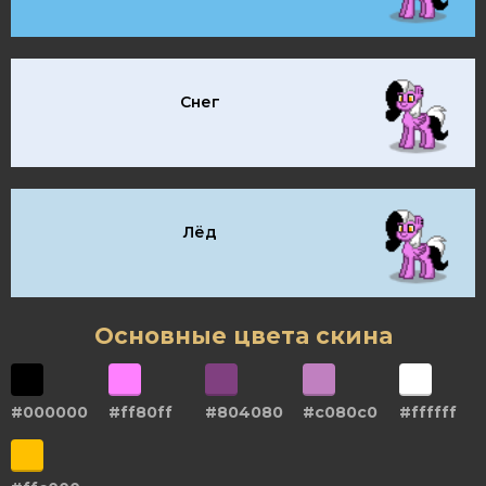
Снег
Лёд
Основные цвета скина
#000000
#ff80ff
#804080
#c080c0
#ffffff