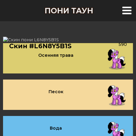
ПОНИ ТАУН
590
Скин #L6N8Y5B1S
Осенняя трава
Песок
Вода