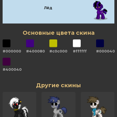
Лёд
Основные цвета скина
#000000
#400080
#c0c000
#ffffff
#000040
#400040
Другие скины