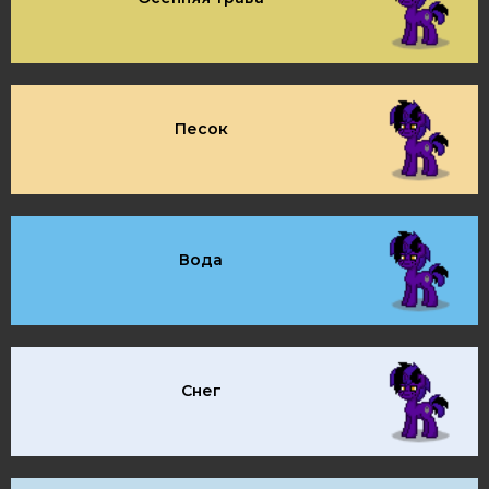
Песок
Вода
Снег