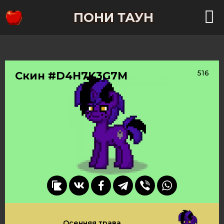
ПОНИ ТАУН
516
Скин #D4H7K3G7M
Осенняя трава