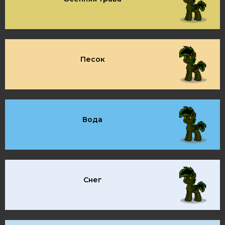
Песок
Вода
Снег