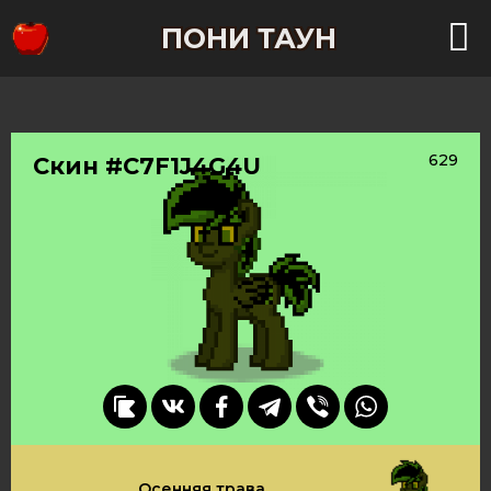
ПОНИ ТАУН
629
Скин #C7F1J4G4U
Осенняя трава