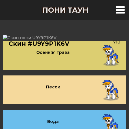
ПОНИ ТАУН
710
Скин #U9Y9P1K6V
Осенняя трава
Песок
Вода