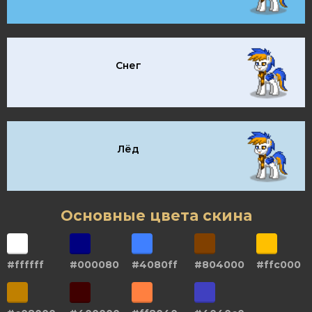
Снег
Лёд
Основные цвета скина
#ffffff
#000080
#4080ff
#804000
#ffc000