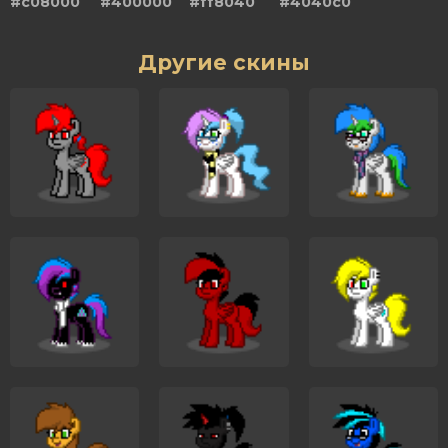
#c08000
#400000
#ff8040
#4040c0
Другие скины