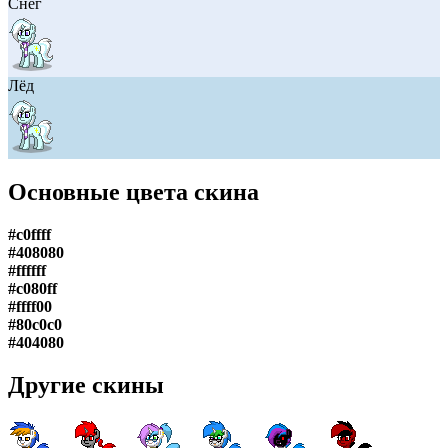
Снег
Лёд
Основные цвета скина
#c0ffff
#408080
#ffffff
#c080ff
#ffff00
#80c0c0
#404080
Другие скины