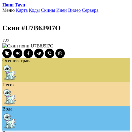
Пони Таун
Меню
Карта
Коды
Скины
Идеи
Видео
Сервера
Скин #U7B6J9I7O
722
Осенняя трава
Песок
Вода