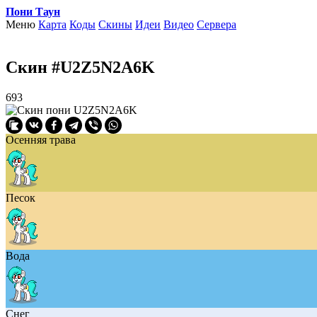
Пони Таун
Меню
Карта
Коды
Скины
Идеи
Видео
Сервера
Скин #U2Z5N2A6K
693
Осенняя трава
Песок
Вода
Снег