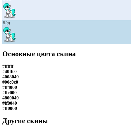
Лёд
Основные цвета скина
#ffffff
#40ffc0
#008040
#00c0c0
#ff4000
#ffc000
#800040
#ff8040
#ff0000
Другие скины