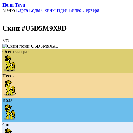
Пони Таун
Меню
Карта
Коды
Скины
Идеи
Видео
Сервера
Скин #U5D5M9X9D
597
Осенняя трава
Песок
Вода
Снег