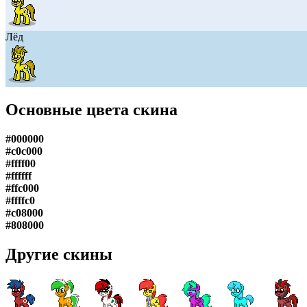
Лёд
Основные цвета скина
#000000
#c0c000
#ffff00
#ffffff
#ffc000
#ffffc0
#c08000
#808000
Другие скины