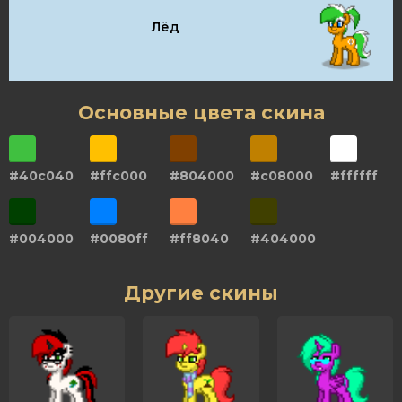
Лёд
Основные цвета скина
#40c040
#ffc000
#804000
#c08000
#ffffff
#004000
#0080ff
#ff8040
#404000
Другие скины