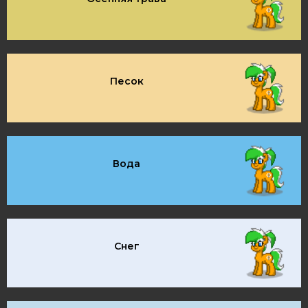
Песок
Вода
Снег