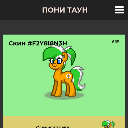
ПОНИ ТАУН
665
Скин #F2Y8I8N3H
Осенняя трава