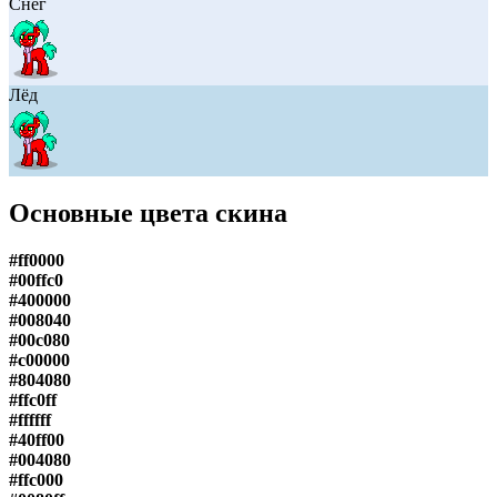
Снег
Лёд
Основные цвета скина
#ff0000
#00ffc0
#400000
#008040
#00c080
#c00000
#804080
#ffc0ff
#ffffff
#40ff00
#004080
#ffc000