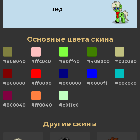
Лёд
Основные цвета скина
#808040
#ffc0c0
#80ff40
#408000
#c0c080
#800000
#ff0000
#000080
#0000ff
#00c0c0
#800040
#ff8040
#c0ffc0
Другие скины