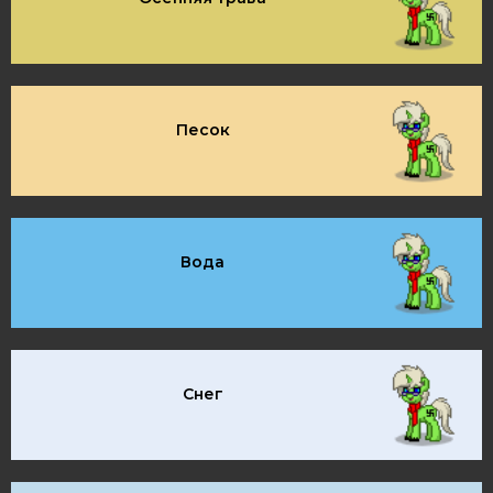
Песок
Вода
Снег