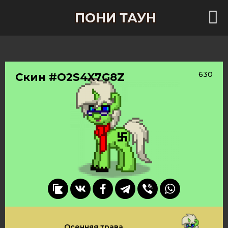
ПОНИ ТАУН
630
Скин #O2S4X7G8Z
Осенняя трава