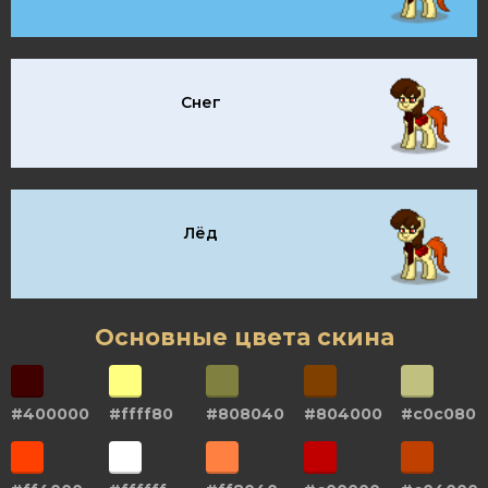
Снег
Лёд
Основные цвета скина
#400000
#ffff80
#808040
#804000
#c0c080