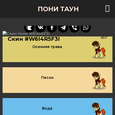
ПОНИ ТАУН
457
Скин #W6I4R5F3I
Осенняя трава
Песок
Вода