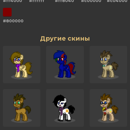
#ff4000
#ffffff
#ff8040
#c00000
#c04000
#800000
Другие скины