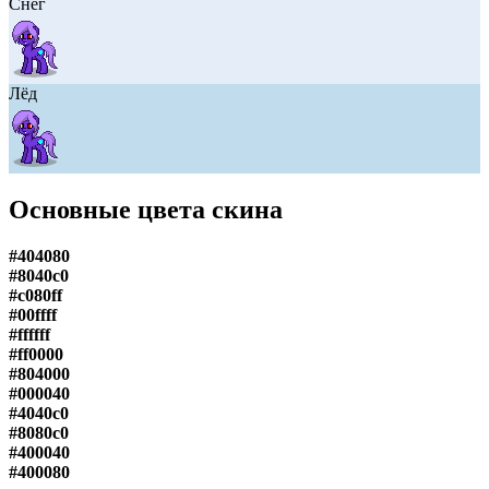
Снег
Лёд
Основные цвета скина
#404080
#8040c0
#c080ff
#00ffff
#ffffff
#ff0000
#804000
#000040
#4040c0
#8080c0
#400040
#400080