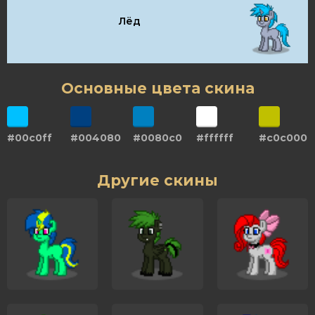
Лёд
Основные цвета скина
#00c0ff
#004080
#0080c0
#ffffff
#c0c000
Другие скины