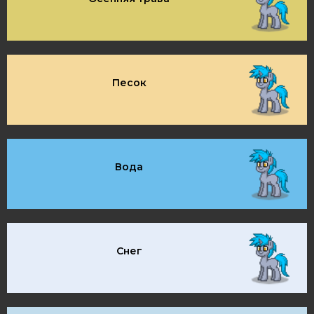
Песок
Вода
Снег