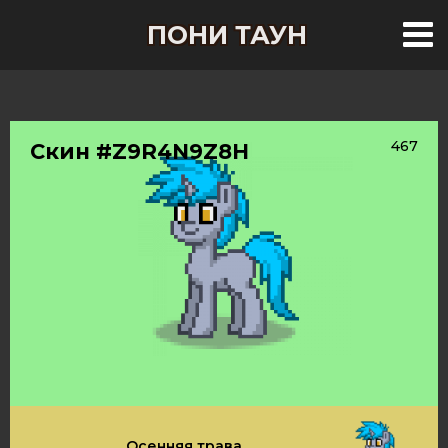
ПОНИ ТАУН
467
Скин #Z9R4N9Z8H
Осенняя трава