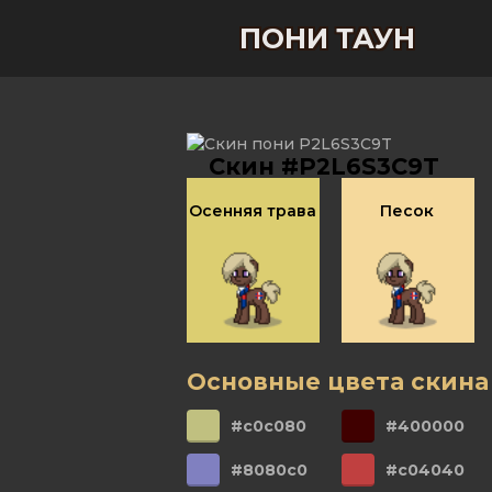
ПОНИ ТАУН
Скин #P2L6S3C9T
Осенняя трава
Песок
Основные цвета скина
#c0c080
#400000
#8080c0
#c04040