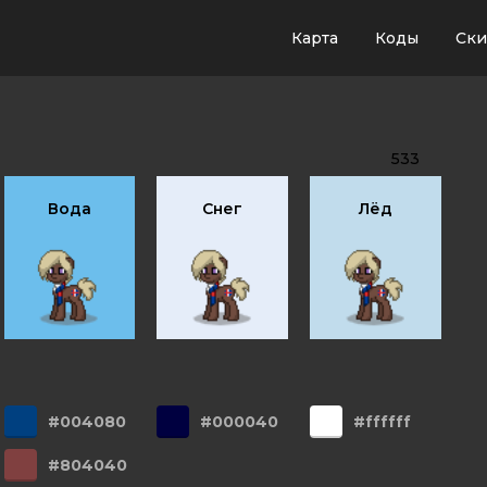
Карта
Коды
Ск
533
Вода
Снег
Лёд
#004080
#000040
#ffffff
#804040