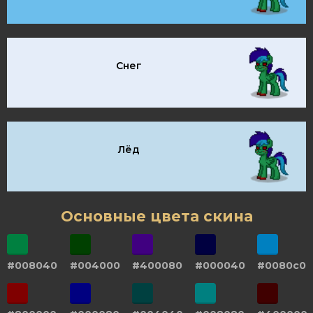
Снег
Лёд
Основные цвета скина
#008040
#004000
#400080
#000040
#0080c0