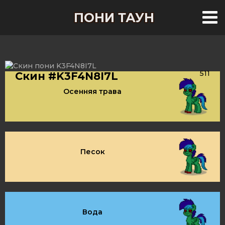
ПОНИ ТАУН
511
Скин #K3F4N8I7L
Осенняя трава
Песок
Вода