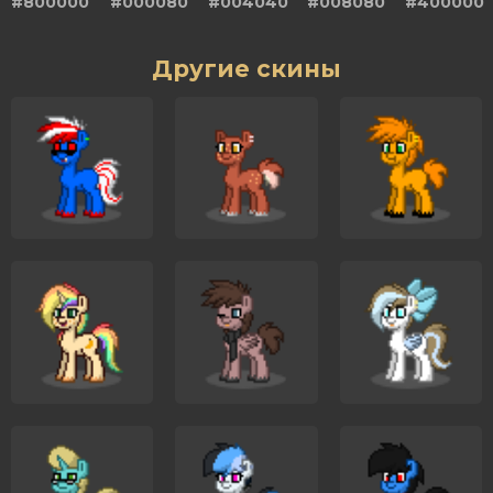
#800000
#000080
#004040
#008080
#400000
Другие скины