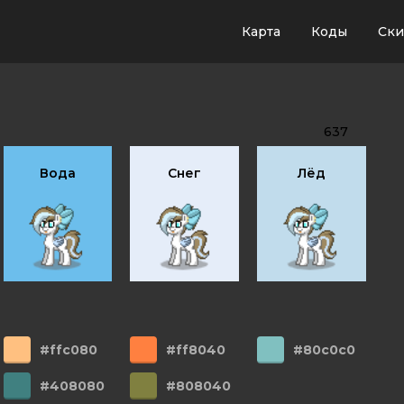
Карта
Коды
Ск
637
Вода
Снег
Лёд
#ffc080
#ff8040
#80c0c0
#408080
#808040