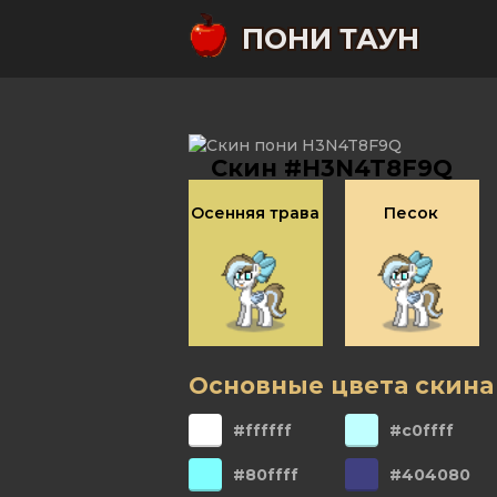
ПОНИ ТАУН
Скин #H3N4T8F9Q
Осенняя трава
Песок
Основные цвета скина
#ffffff
#c0ffff
#80ffff
#404080