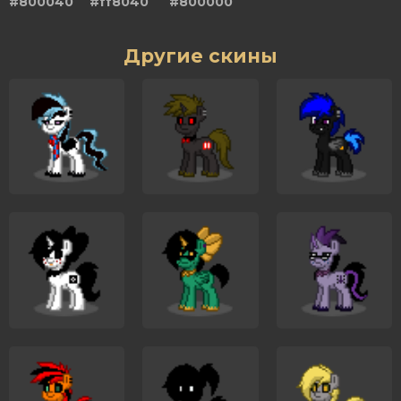
#800040
#ff8040
#800000
Другие скины