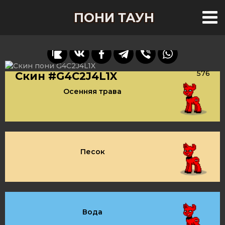
ПОНИ ТАУН
576
Скин #G4C2J4L1X
Осенняя трава
Песок
Вода