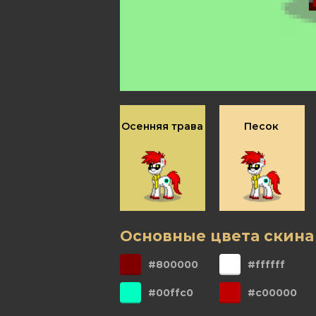
Осенняя трава
Песок
Основные цвета скина
#800000
#ffffff
#00ffc0
#c00000