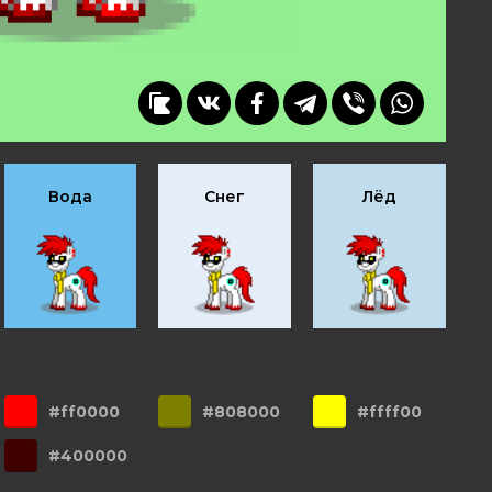
Вода
Снег
Лёд
#ff0000
#808000
#ffff00
#400000