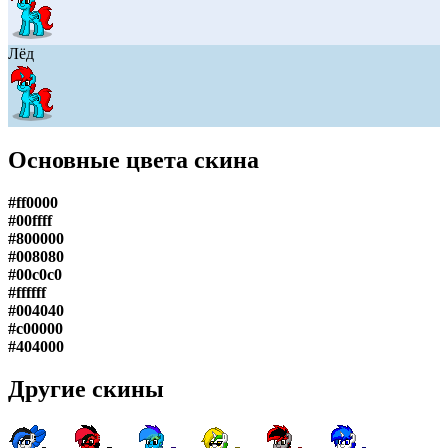
Лёд
Основные цвета скина
#ff0000
#00ffff
#800000
#008080
#00c0c0
#ffffff
#004040
#c00000
#404000
Другие скины