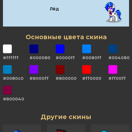
Лёд
Основные цвета скина
#ffffff
#000080
#0000ff
#0080ff
#004080
#0080c0
#8000ff
#800000
#ff0000
#ff00ff
#800040
Другие скины