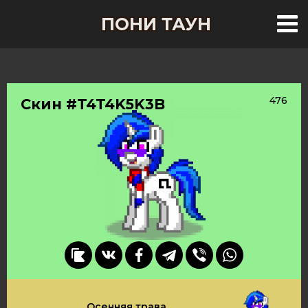
ПОНИ ТАУН
476
Скин #T4T4K5K3B
Осенняя трава