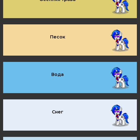
Песок
Вода
Снег