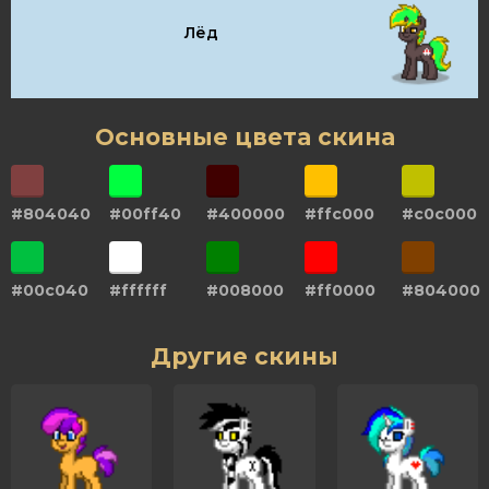
Лёд
Основные цвета скина
#804040
#00ff40
#400000
#ffc000
#c0c000
#00c040
#ffffff
#008000
#ff0000
#804000
Другие скины