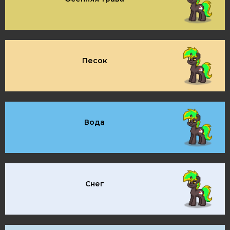
Песок
Вода
Снег