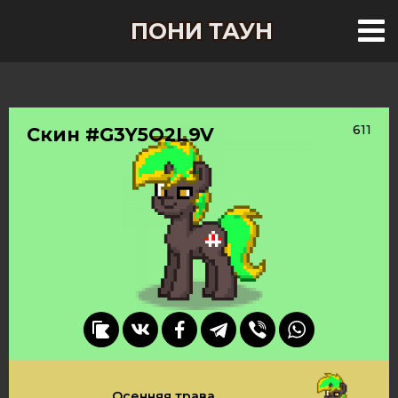
ПОНИ ТАУН
611
Скин #G3Y5O2L9V
Осенняя трава