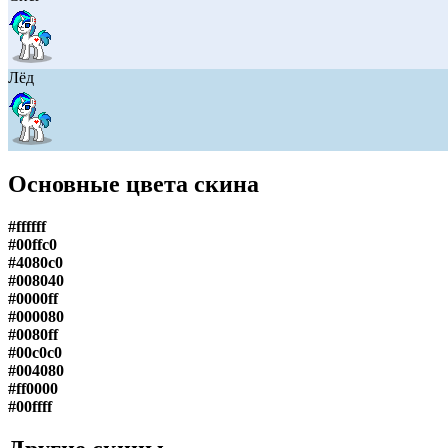
Лёд
Основные цвета скина
#ffffff
#00ffc0
#4080c0
#008040
#0000ff
#000080
#0080ff
#00c0c0
#004080
#ff0000
#00ffff