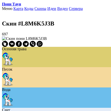
Пони Таун
Меню
Карта
Коды
Скины
Идеи
Видео
Сервера
Скин #L8M6K5J3B
697
Осенняя трава
Песок
Вода
Снег