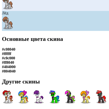
Лёд
Основные цвета скина
#c08040
#ffffff
#c0c000
#ff8040
#404000
#804040
Другие скины