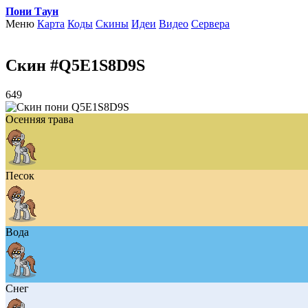
Пони Таун
Меню
Карта
Коды
Скины
Идеи
Видео
Сервера
Скин #Q5E1S8D9S
649
Осенняя трава
Песок
Вода
Снег