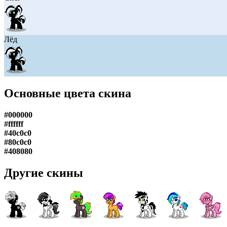
Лёд
Основные цвета скина
#000000
#ffffff
#40c0c0
#80c0c0
#408080
Другие скины