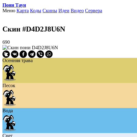
Пони Таун
Меню
Карта
Коды
Скины
Идеи
Видео
Сервера
Скин #D4D2J8U6N
690
Осенняя трава
Песок
Вода
Снег