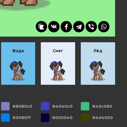
Вода
Снег
Лёд
#8080c0
#4040c0
#40c080
#0080ff
#000040
#404000