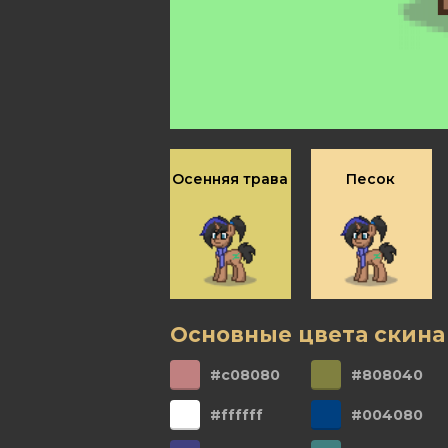
Осенняя трава
Песок
Основные цвета скина
#c08080
#808040
#ffffff
#004080