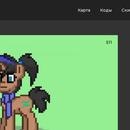
Карта
Коды
Ск
511