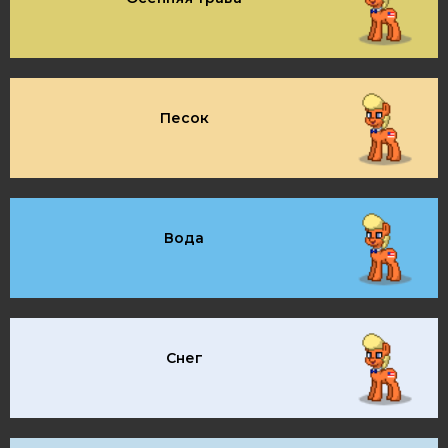
Песок
Вода
Снег