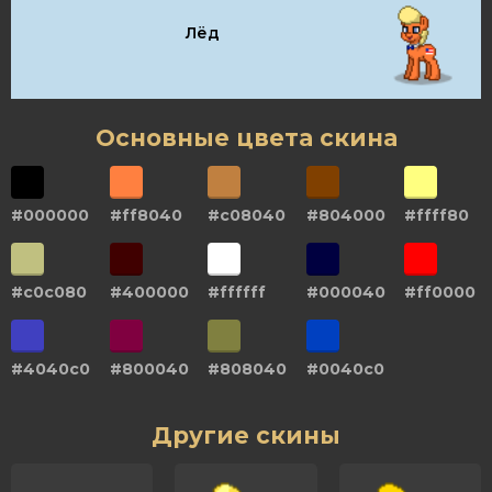
Лёд
Основные цвета скина
#000000
#ff8040
#c08040
#804000
#ffff80
#c0c080
#400000
#ffffff
#000040
#ff0000
#4040c0
#800040
#808040
#0040c0
Другие скины