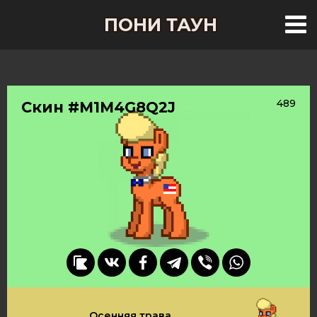
ПОНИ ТАУН
489
Скин #M1M4G8Q2J
Осенняя трава