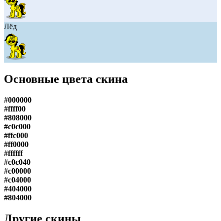
Лёд
Основные цвета скина
#000000
#ffff00
#808000
#c0c000
#ffc000
#ff0000
#ffffff
#c0c040
#c00000
#c04000
#404000
#804000
Другие скины