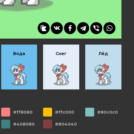
Вода
Снег
Лёд
#ff8080
#ffc000
#80c0c0
#408080
#804040