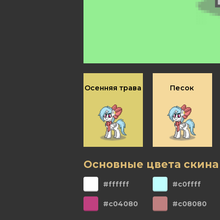
Осенняя трава
Песок
Основные цвета скина
#ffffff
#c0ffff
#c04080
#c08080