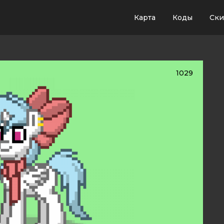
Карта
Коды
Ск
1029