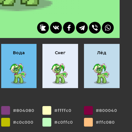
Вода
Снег
Лёд
#804080
#ffffc0
#800040
#c0c000
#c0ffc0
#ffc080