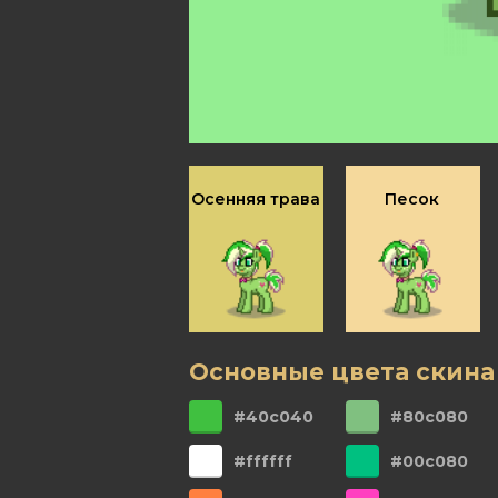
Осенняя трава
Песок
Основные цвета скина
#40c040
#80c080
#ffffff
#00c080