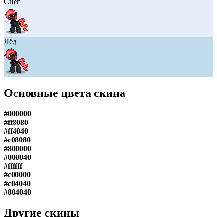
Снег
Лёд
Основные цвета скина
#000000
#ff8080
#ff4040
#c08080
#800000
#000040
#ffffff
#c00000
#c04040
#804040
Другие скины