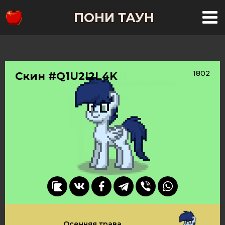
ПОНИ ТАУН
1802
Скин #Q1U2I2L4K
Осенняя трава