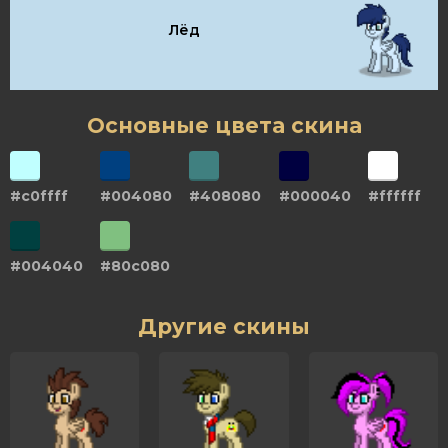
Лёд
Основные цвета скина
#c0ffff
#004080
#408080
#000040
#ffffff
#004040
#80c080
Другие скины