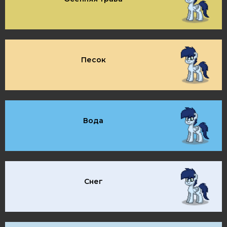
Песок
Вода
Снег