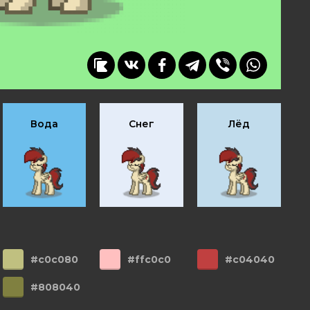
Вода
Снег
Лёд
#c0c080
#ffc0c0
#c04040
#808040