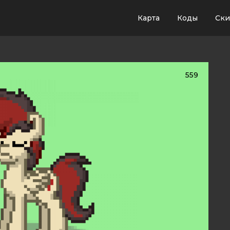
Карта
Коды
Ск
559