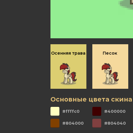
Осенняя трава
Песок
Основные цвета скина
#ffffc0
#400000
#804000
#804040