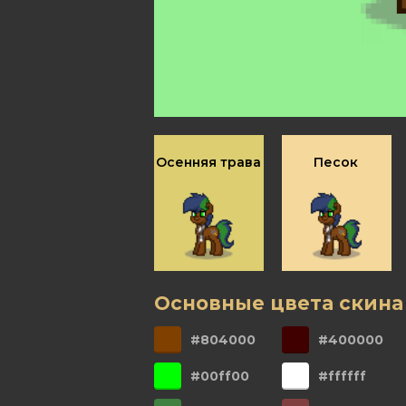
Осенняя трава
Песок
Основные цвета скина
#804000
#400000
#00ff00
#ffffff