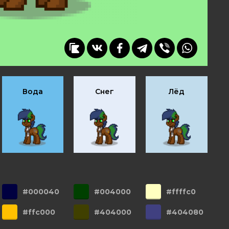
Вода
Снег
Лёд
#000040
#004000
#ffffc0
#ffc000
#404000
#404080